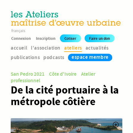
français
Connexion
Inscription
Cotiser
Faire un don
accueil
l'association
ateliers
actualités
espace membre
publications
podcasts
San Pedro 2021
Côte d'Ivoire
Atelier
professionnel
De la cité portuaire à la
métropole côtière