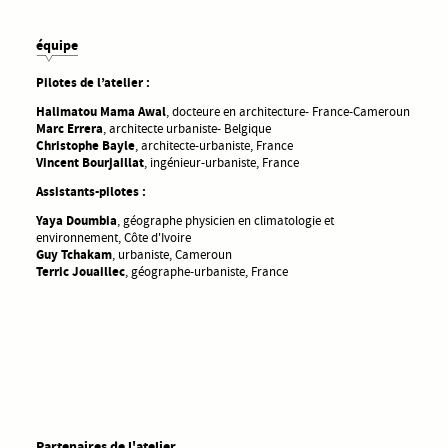
équipe
Pilotes de l’atelier :
Halimatou Mama Awal
, docteure en architecture- France-Cameroun
Marc Errera
, architecte urbaniste- Belgique
Christophe Bayle
, architecte-urbaniste, France
Vincent Bourjaillat
, ingénieur-urbaniste, France
Assistants-pilotes :
Yaya Doumbia
, géographe physicien en climatologie et
environnement, Côte d'Ivoire
Guy Tchakam
, urbaniste, Cameroun
Terric Jouaillec
, géographe-urbaniste, France
Partenaires de l'atelier