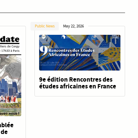
Public News
May 22, 2026
9e édition Rencontres des
études africaines en France
mblée
 de