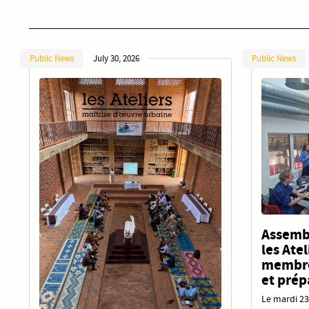
Public News
July 30, 2026
Public News
Assembl
les Ate
membres
et prép
Le mardi 23