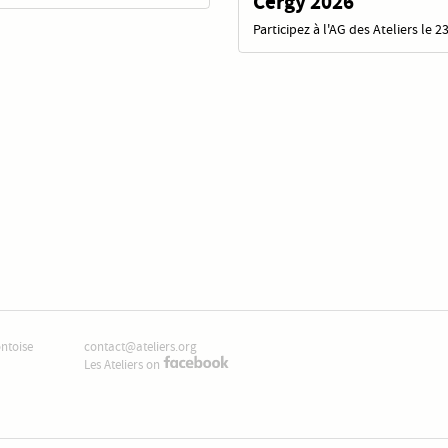
Cergy 2026
Participez à l'AG des Ateliers le 2
ontoise
contact@ateliers.org
Les Ateliers on