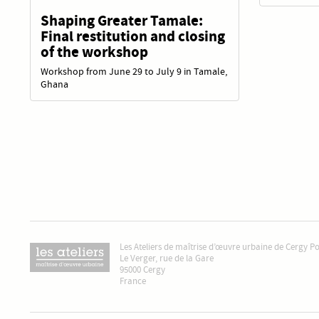
Shaping Greater Tamale:
Final restitution and closing
of the workshop
Workshop from June 29 to July 9 in Tamale,
Ghana
Les Ateliers de maîtrise d’œuvre urbaine de Cergy P
Le Verger, rue de la Gare
95000 Cergy
France