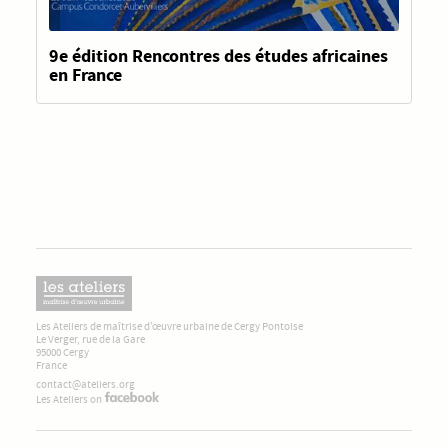
9e édition Rencontres des études africaines
en France
Les Ateliers de maîtrise d’œuvre urbaine de Cergy Pontoise
Le Verger, rue de la Gare
95000 Cergy
France
contact@ateliers.org
Les Ateliers on