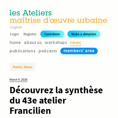
English
Login
Register
Contribute
Make a donation
home
about us
workshops
news
members' area
publications
podcasts
Public News
March 9, 2026
Découvrez la synthèse
du 43e atelier
Francilien