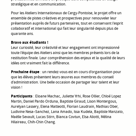
stratégique et en communication.
Pour les Ateliers Internationaux de Cergy-Pontoise, le projet offre un
ensemble de pistes créatives et prospectives pour renouveler leur
présentation auprès de futurs partenaires, tout en conservant l’esprit
collaboratif et international qui fait leur singularité depuis plus de
quarante ans.
Bravo aux étudiants !
Leur curiosité, leur créativité et leur engagement ont impressionné
toute l’équipe des Ateliers ainsi que les membres présents lors de la
restitution finale. Leur compréhension des enjeux et la qualité de leurs
idées ont vraiment fait la différence.
Prochaine étape
: un rendez-vous est en cours d’organisation pour
que les élèves présentent leurs œuvres aux membres du conseil
d’administration. Une belle occasion de partager leur talent et leur
vision !
Participants
: Eloane Machac, Juliette Yrhi, Rose Ollier, Chloé Lopez
Martin, Daniel Pardo Orduna, Baptiste Giraud, Lison Montergous,
Aurelyan Lassery, Elena Matteotti, Florian Laudrain, Mathias Ober,
Ludivine Nesa–Sanchez, Lana Amado, Issa Kudela, Baptiste Manzato,
Maëlle Sevault, Lucas Stirn, Bianca Covtun, Elsa Aliotti, Mélina
Hilaireau, Chih-Chin Chang.