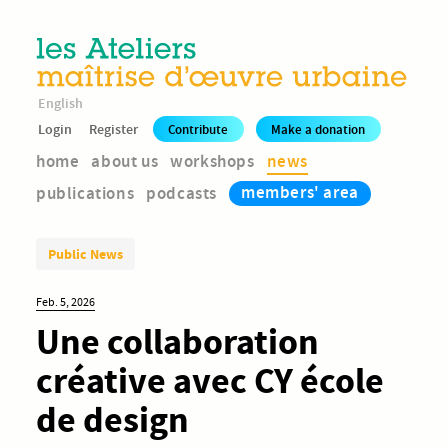
English
Login
Register
Contribute
Make a donation
home
about us
workshops
news
members' area
publications
podcasts
Public News
Feb. 5, 2026
Une collaboration
créative avec CY école
de design