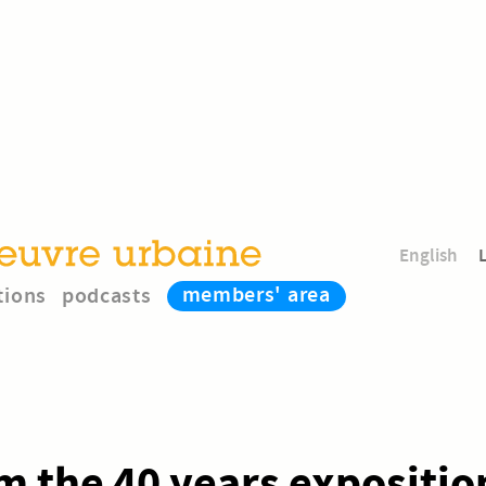
English
members' area
tions
podcasts
m the 40 years expositio